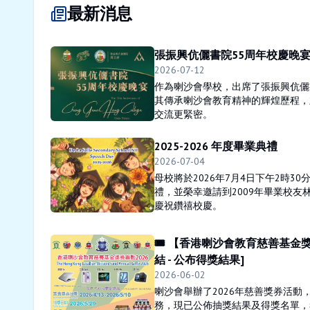
最新消息
張振興伉儷書院55周年校慶晚
2026-07-12
作為喇沙會學校，出席了張振興伉儷
其傳承喇沙會教育精神的輝煌歷程，
交流更緊密。
2025-2026 年度畢業典禮
2026-07-04
母校將於2026年7月4日下午2時3
禮，並榮幸邀請到2009年畢業校友
慶祝鑽禧校慶。
🎟️ 【香港喇沙會教育慈善基金獎券籌
結 - 公布得獎結果]
2026-06-02
喇沙會舉辦了2026年慈善獎券活動
務，現已公佈抽獎結果及得獎名單，