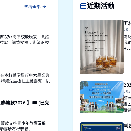
近期活動
查看全部
宴
五校
202
書院55周年校慶晚宴，見證
為紀
並獻上誠摯祝福，期望兩校
我們
Ho
0分在本校禮堂舉行中六畢業典
林輝耀先生擔任主禮嘉賓，以
2
202
舊生
款2026 】 🎟️ [已完
晝2
活
，籌款支持青少年教育及服
喇
恭喜所有得獎者。