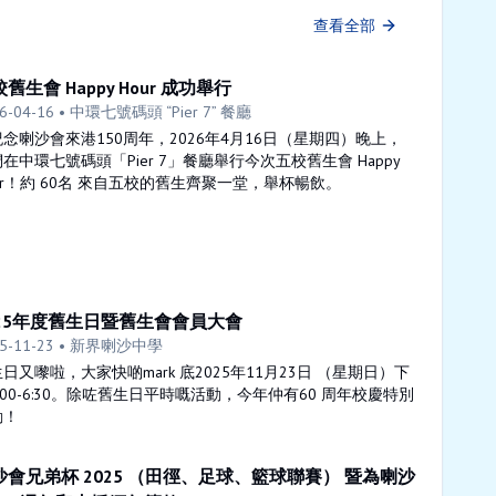
查看全部
舊生會 Happy Hour 成功舉行
6-04-16
• 中環七號碼頭 “Pier 7” 餐廳
念喇沙會來港150周年，2026年4月16日（星期四）晚上，
在中環七號碼頭「Pier 7」餐廳舉行今次五校舊生會 Happy
ur！約 60名 來自五校的舊生齊聚一堂，舉杯暢飲。
025年度舊生日暨舊生會會員大會
5-11-23
• 新界喇沙中學
日又嚟啦，大家快啲mark 底2025年11月23日 （星期日）下
:00-6:30。除咗舊生日平時嘅活動，今年仲有60 周年校慶特別
動！
沙會兄弟杯 2025 （田徑、足球、籃球聯賽） 暨為喇沙